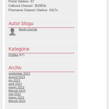
Počet článkov: 67
Celková čítanosť: 362953x
Priemerná čítanosť článkov: 5417x
Autor blogu
Martin Dorčák
Kategórie
Politika
(67)
Archív
september 2023
august 2023
jún 2023
apríl 2023
marec 2023
február 2023
máj 2022
marec 2022
február 2022