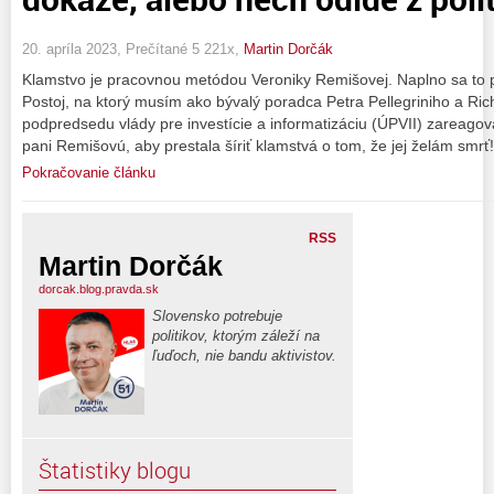
20. apríla 2023, Prečítané 5 221x,
Martin Dorčák
Klamstvo je pracovnou metódou Veroniky Remišovej. Naplno sa to p
Postoj, na ktorý musím ako bývalý poradca Petra Pellegriniho a Ri
podpredsedu vlády pre investície a informatizáciu (ÚPVII) zareago
pani Remišovú, aby prestala šíriť klamstvá o tom, že jej želám smrť
Pokračovanie článku
RSS
Martin Dorčák
dorcak.blog.pravda.sk
Slovensko potrebuje
politikov, ktorým záleží na
ľuďoch, nie bandu aktivistov.
Štatistiky blogu