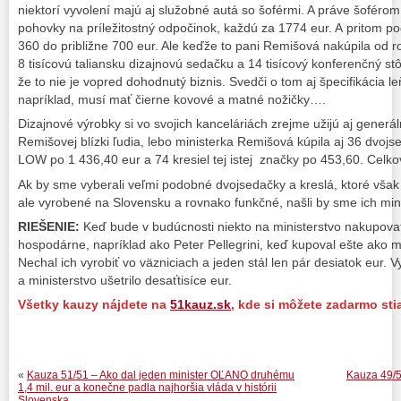
niektorí vyvolení majú aj služobné autá so šoférmi. A práve šoférom
pohovky na príležitostný odpočinok, každú za 1774 eur. A pritom p
360 do približne 700 eur. Ale keďže to pani Remišová nakúpila od r
8 tisícovú taliansku dizajnovú sedačku a 14 tisícový konferenčný stô
že to nie je vopred dohodnutý biznis. Svedči o tom aj špecifikácia le
napríklad, musí mať čierne kovové a matné nožičky….
Dizajnové výrobky si vo svojich kanceláriách zrejme užijú aj generáln
Remišovej blízki ľudia, lebo ministerka Remišová kúpila aj 36 dvojs
LOW po 1 436,40 eur a 74 kresiel tej istej značky po 453,60. Celko
Ak by sme vyberali veľmi podobné dvojsedačky a kreslá, ktoré však 
ale vyrobené na Slovensku a rovnako funkčné, našli by sme ich mini
RIEŠENIE:
Keď bude v budúcnosti niekto na ministerstvo nakupovať
hospodárne, napríklad ako Peter Pellegrini, keď kupoval ešte ako mi
Nechal ich vyrobiť vo väzniciach a jeden stál len pár desiatok eur. 
a ministerstvo ušetrilo desaťtisíce eur.
Všetky kauzy nájdete na
51kauz.sk
, kde si môžete zadarmo sti
«
Kauza 51/51 – Ako dal jeden minister OĽANO druhému
Kauza 49/5
1,4 mil. eur a konečne padla najhoršia vláda v histórii
Slovenska