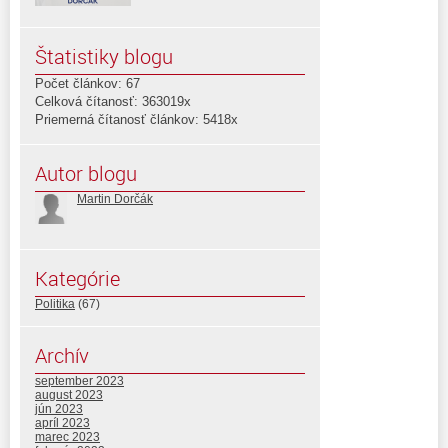
Štatistiky blogu
Počet článkov: 67
Celková čítanosť: 363019x
Priemerná čítanosť článkov: 5418x
Autor blogu
Martin Dorčák
Kategórie
Politika
(67)
Archív
september 2023
august 2023
jún 2023
apríl 2023
marec 2023