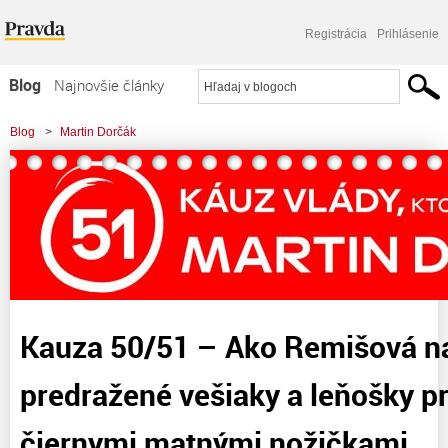
Registrácia
Prihlásenie
Blog
Najnovšie články
Najčítanejšie články
Blog
>
Martin Dorčák
Najkomentovanejšie články
>
Kauza 50/51 – Ako Remišová nakupovala predražené vešiaky a leňošky pre
Zoznam blogov
šoférov s čiernymi
Komerčné blogy
Kauza 50/51 – Ako Remišová n
predražené vešiaky a leňošky pr
čiernymi matnými nožičkami