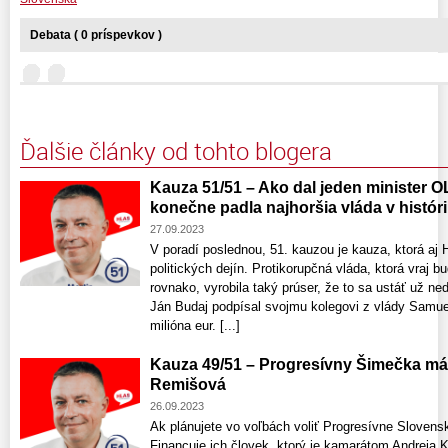
Debata ( 0 príspevkov )
Ďalšie články od tohto blogera
Kauza 51/51 – Ako dal jeden minister 
konečne padla najhoršia vláda v histór
27.09.2023
V poradí poslednou, 51. kauzou je kauza, ktorá aj 
politických dejín. Protikorupčná vláda, ktorá vraj
rovnako, vyrobila taký prúser, že to sa ustáť už ned
Ján Budaj podpísal svojmu kolegovi z vlády Samue
milióna eur. [...]
Kauza 49/51 – Progresívny Šimečka m
Remišová
26.09.2023
Ak plánujete vo voľbách voliť Progresívne Slovensko
Financuje ich človek, ktorý je kamarátom Andreja 