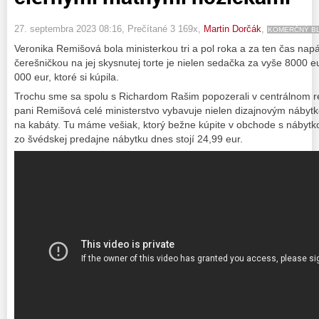
27. septembra 2023 08:16
, Prečítané 3 169x,
Martin Dorčák
,
KOMERČNÝ B
Veronika Remišová bola ministerkou tri a pol roka a za ten čas nap
čerešničkou na jej skysnutej torte je nielen sedačka za vyše 8000 eu
000 eur, ktoré si kúpila.
Trochu sme sa spolu s Richardom Rašim popozerali v centrálnom regi
pani Remišová celé ministerstvo vybavuje nielen dizajnovým nábytk
na kabáty. Tu máme vešiak, ktorý bežne kúpite v obchode s nábytk
zo švédskej predajne nábytku dnes stojí 24,99 eur.