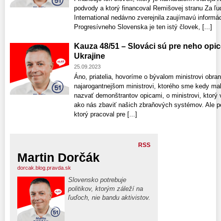
podvody a ktorý financoval Remišovej stranu Za ľ
International nedávno zverejnila zaujímavú inform
Progresívneho Slovenska je ten istý človek, [...]
Kauza 48/51 – Slováci sú pre neho opic
Ukrajine
25.09.2023
Áno, priatelia, hovoríme o bývalom ministrovi obra
najarogantnejšom ministrovi, ktorého sme kedy mali
nazvať demonštrantov opicami, o ministrovi, ktorý 
ako nás zbaviť našich zbraňových systémov. Ale 
ktorý pracoval pre [...]
RSS
Martin Dorčák
dorcak.blog.pravda.sk
Slovensko potrebuje
politikov, ktorým záleží na
ľuďoch, nie bandu aktivistov.