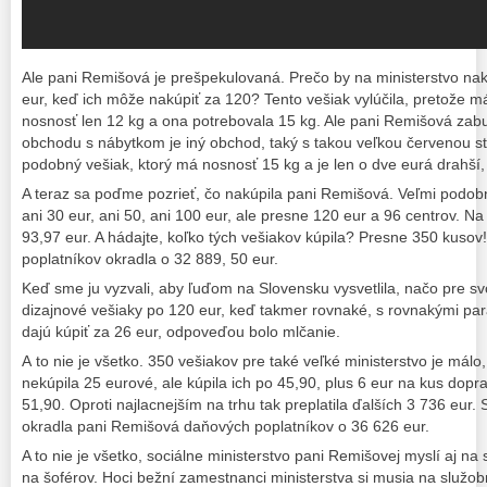
Ale pani Remišová je prešpekulovaná. Prečo by na ministerstvo nak
eur, keď ich môže nakúpiť za 120? Tento vešiak vylúčila, pretože
nosnosť len 12 kg a ona potrebovala 15 kg. Ale pani Remišová zab
obchodu s nábytkom je iný obchod, taký s takou veľkou červenou st
podobný vešiak, ktorý má nosnosť 15 kg a je len o dve eurá drahší, 
A teraz sa poďme pozrieť, čo nakúpila pani Remišová. Veľmi podob
ani 30 eur, ani 50, ani 100 eur, ale presne 120 eur a 96 centrov. Na
93,97 eur. A hádajte, koľko tých vešiakov kúpila? Presne 350 kusov
poplatníkov okradla o 32 889, 50 eur.
Keď sme ju vyzvali, aby ľuďom na Slovensku vysvetlila, načo pre s
dizajnové vešiaky po 120 eur, keď takmer rovnaké, s rovnakými pa
dajú kúpiť za 26 eur, odpoveďou bolo mlčanie.
A to nie je všetko. 350 vešiakov pre také veľké ministerstvo je málo,
nekúpila 25 eurové, ale kúpila ich po 45,90, plus 6 eur na kus dopr
51,90. Oproti najlacnejším na trhu tak preplatila ďalších 3 736 eur.
okradla pani Remišová daňových poplatníkov o 36 626 eur.
A to nie je všetko, sociálne ministerstvo pani Remišovej myslí aj n
na šoférov. Hoci bežní zamestnanci ministerstva si musia na služob