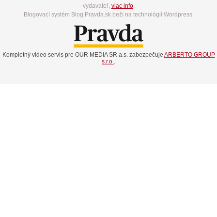
vydavateľ,
viac info
.
Blogovací systém Blog.Pravda.sk beží na technológií Wordpress.
Kompletný video servis pre OUR MEDIA SR a.s. zabezpečuje
ARBERTO GROUP
s.r.o.
.