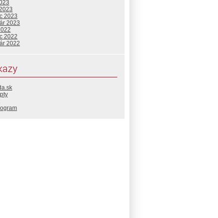
2023
 2023
c 2023
uár 2023
2022
c 2022
uár 2022
kazy
da.sk
pty
rogram