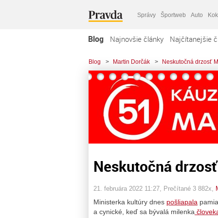
Správy
Športweb
Auto
Kok
Blog
Najnovšie články
Najčítanejšie č
Blog
>
Martin Dorčák
>
Neskutočná drzosť M
Neskutočná drzosť
21. februára 2022 11:27
, Prečítané 3 882x,
Ministerka kultúry dnes
pošliapala
pamiat
a cynické, keď sa bývalá milenka
človek