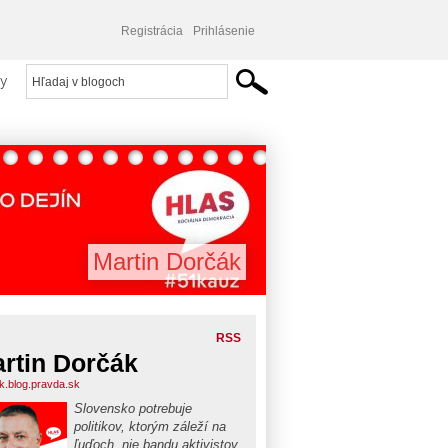
Registrácia
Prihlásenie
y
Martin Dorčák
RSS
rtin Dorčák
k.blog.pravda.sk
Slovensko potrebuje
politikov, ktorým záleží na
ľuďoch, nie bandu aktivistov.