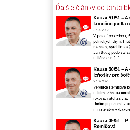
Ďalšie články od tohto b
Kauza 51/51 – Ak
konečne padla na
27.09.2023
V poradí poslednou, 5
politických dejín. Pr
rovnako, vyrobila taký
Ján Budaj podpísal s
milióna eur. [...]
Kauza 50/51 – A
leňošky pre šof
27.09.2023
Veronika Remišová bol
milióny. Zhnitou čere
rokovací stôl za viac
Rašim popozerali v ce
ministerstvo vybavuje 
Kauza 49/51 – P
Remišová