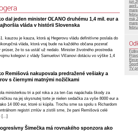
jún 
logera
apríl
mare
febr
o dal jeden minister OĽANO druhému 1,4 mil. eur a
máj 
mare
jhoršia vláda v histórii Slovenska
febr
1. kauzou je kauza, ktorá aj Hegerovu vládu definitívne poslala do
Od
otikorupčná vláda, ktorá vraj bude na každého občana pozerať
 prúser, že to sa ustáť už nedalo. Minister životného prostredia
Fotky
Prav
vojmu kolegovi z vlády Samuelovi Vlčanovi dotáciu vo výške 1,4
Rece
Šport
TV p
ko Remišová nakupovala predražené vešiaky a
érov s čiernymi matnými nožičkami
a ministerkou tri a pol roka a za ten čas napáchala škody za
šničkou na jej skysnutej torte je nielen sedačka za vyše 8000 eur a
 ako 14 000 eur, ktoré si kúpila. Trochu sme sa spolu s Richardom
ntrálnom registri zmlúv a zistili sme, že pani Remišová celé
[...]
rogresívny Šimečka má rovnakého sponzora ako