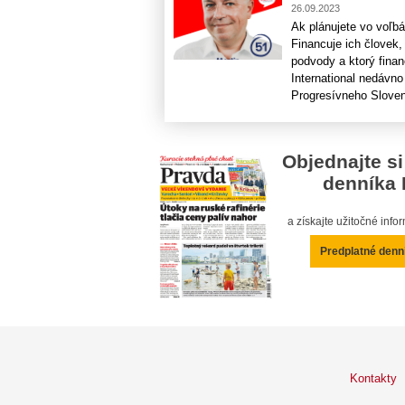
26.09.2023
Ak plánujete vo voľbá
Financuje ich človek,
podvody a ktorý fina
International nedávn
Progresívneho Slovensk
Objednajte si
denníka 
a získajte užitočné inf
Predplatné denn
Kontakty