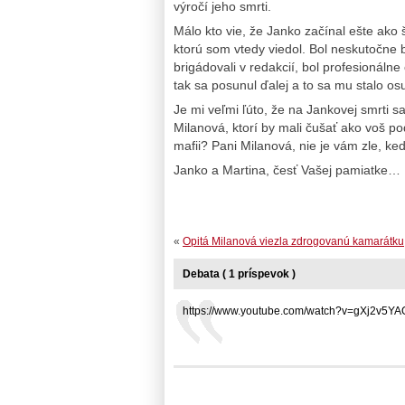
výročí jeho smrti.
Málo kto vie, že Janko začínal ešte ako š
ktorú som vtedy viedol. Bol neskutočne b
brigádovali v redakcií, bol profesionáln
tak sa posunul ďalej a to sa mu stalo 
Je mi veľmi ľúto, že na Jankovej smrti sa
Milanová, ktorí by mali čušať ako voš pod
mafii? Pani Milanová, nie je vám zle, ke
Janko a Martina, česť Vašej pamiatke…
«
Opitá Milanová viezla zdrogovanú kamarátku
Debata ( 1 príspevok )
https://www.youtube.com/watch?v=gXj2v5YAGY