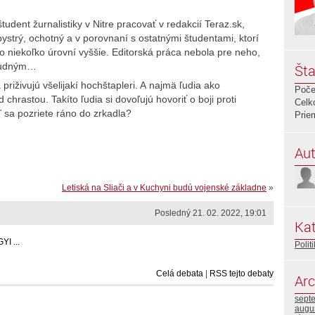
tudent žurnalistiky v Nitre pracovať v redakcií Teraz.sk,
ystrý, ochotný a v porovnaní s ostatnými študentami, ktorí
e o niekoľko úrovní vyššie. Editorská práca nebola pre neho,
osudným…
Šta
 priživujú všelijakí hochštapleri. A najmä ľudia ako
Poče
 chrastou. Takíto ľudia si dovoľujú hovoriť o boji proti
Celk
ď sa pozriete ráno do zrkadla?
Prie
Aut
Letiská na Sliači a v Kuchyni budú vojenské základne
»
Posledný 21. 02. 2022, 19:01
Kat
I ...
Polit
Celá debata
|
RSS tejto debaty
Arc
sept
augu