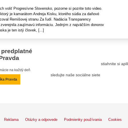
ch voliť Progresívne Slovensko, pozorne si pozrite toto video.
 ktorý je kamarátom Andreja Kisku, ktorého súdia za daňové
ncoval Remišovej stranu Za ľudí. Nadácia Transparency
o zverejnila zaujímavú informáciu. Jedným z najväčším donorov
a je ten istý človek, [...]
 predplatné
Pravda
stiahnite si ap
ormácie na každý deň
sledujte naše sociálne siete
íka Pravda
Reklama
Otázky a odpovede
Podmienky používania
Cookies