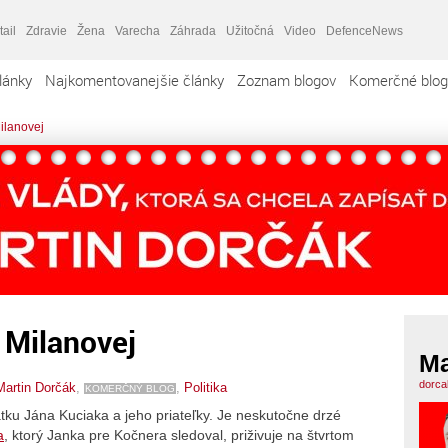
tail
Zdravie
Žena
Varecha
Záhrada
Užitočná
Video
DefenceNews
lánky
Najkomentovanejšie články
Zoznam blogov
Komerčné blog
ilanovej
 Milanovej
Ma
dorca
Martin Dorčák
,
,
Politika
KOMERČNÝ BLOG
ku Jána Kuciaka a jeho priateľky. Je neskutočne drzé
a
, ktorý Janka pre Kočnera sledoval, priživuje na štvrtom