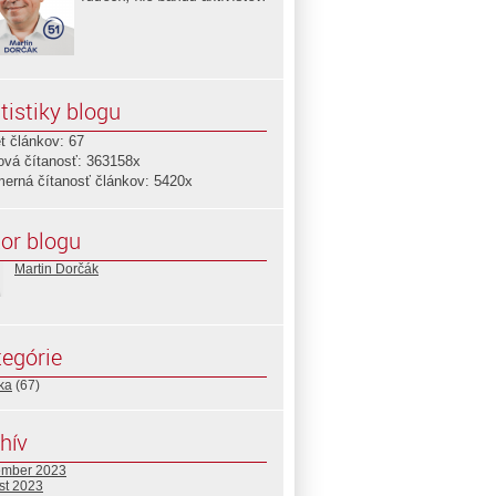
tistiky blogu
t článkov: 67
ová čítanosť: 363158x
merná čítanosť článkov: 5420x
or blogu
Martin Dorčák
egórie
ika
(67)
hív
ember 2023
st 2023