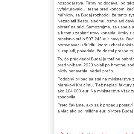
hospodárstva. Firmy ho dodávali po takz
vyfakturovalo… tesne pred koncom, keď 
míľnikov, sa Budaj rozhodol, že tento sys
Nezaplatil šiestu, siedmu, ôsmu ani devia
obrátiť na súd. Samozrejme, že uspela a
a k tomu zaplatiť trovy konania, úroky 
rebelstvo stálo 507 243 eur navyše. Budaj
porovnávaciu štúdiu, ktorou chcel dokázať
si zaplatil, povedala, že dostal presne 
To, čo predviedol Budaj je totálne babrá
pred voľbami 2020 volali po hmotnej zodpo
nikdy nenavrhla. Vedeli prečo.
Podobný prípad sa stal na ministerstve
Marekovi Krajčímu. Tiež neplatil faktúry
ako 164 000 eur. Na ministerstve však 
zosobnila.
Preto čakáme, ako sa k prípadu postaví 
a viac ako pol milióna eur, o ktoré Buda