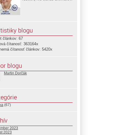
tistiky blogu
t článkov: 67
ová čítanosť: 363164x
merná čítanosť článkov: 5420x
or blogu
Martin Dorčák
egórie
ika
(67)
hív
ember 2023
st 2023