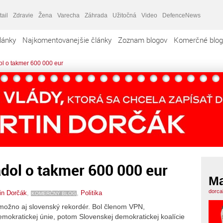
tail
Zdravie
Žena
Varecha
Záhrada
Užitočná
Video
DefenceNews
lánky
Najkomentovanejšie články
Zoznam blogov
Komerčné blog
ol o takmer 600 000 eur
dol o takmer 600 000 eur
Ma
dorca
in Dorčák
,
,
Politika
KOMERČNÝ BLOG
, možno aj slovenský rekordér. Bol členom VPN,
mokratickej únie, potom Slovenskej demokratickej koalície