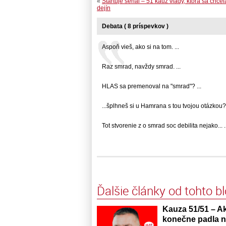
«
Štartuje seriál – 51 káuz vlády, ktorá sa chce
dejín
Debata ( 8 príspevkov )
Aspoň vieš, ako si na tom. ...
Raz smrad, navždy smrad. ...
HLAS sa premenoval na "smrad"? ...
...šplhneš si u Hamrana s tou tvojou otázkou? 
Tot stvorenie z o smrad soc debilita nejako... ..
Ďalšie články od tohto b
Kauza 51/51 – Ak
konečne padla na