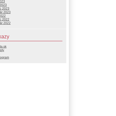
2023
 2023
c 2023
uár 2023
2022
c 2022
uár 2022
kazy
da.sk
pty
rogram