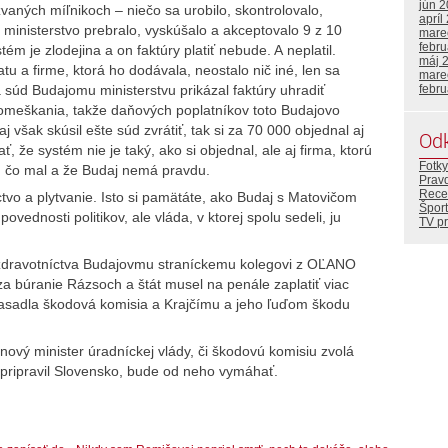
jún 
vaných míľnikoch – niečo sa urobilo, skontrolovalo,
apríl
ministerstvo prebralo, vyskúšalo a akceptovalo 9 z 10
mare
febr
tém je zlodejina a on faktúry platiť nebude. A neplatil.
máj 
tu a firme, ktorá ho dodávala, neostalo nič iné, len sa
mare
 súd Budajomu ministerstvu prikázal faktúry uhradiť
febr
z omeškania, takže daňových poplatníkov toto Budajovo
 však skúsil ešte súd zvrátiť, tak si za 70 000 objednal aj
Od
, že systém nie je taký, ako si objednal, ale aj firma, ktorú
Fotky
to, čo mal a že Budaj nemá pravdu.
Prav
Rece
ctvo a plytvanie. Isto si pamätáte, ako Budaj s Matovičom
Šport
vednosti politikov, ale vláda, v ktorej spolu sedeli, ju
TV p
 zdravotníctva Budajovmu straníckemu kolegovi z OĽANO
 za búranie Rázsoch a štát musel na penále zaplatiť viac
zasadla škodová komisia a Krajčímu a jeho ľuďom škodu
nový minister úradníckej vlády, či škodovú komisiu zvolá
j pripravil Slovensko, bude od neho vymáhať.