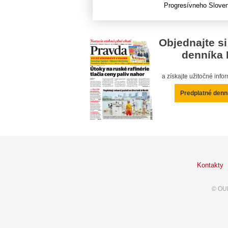
Progresívneho Slovensk
Objednajte si
denníka 
a získajte užitočné inf
Predplatné denn
Kontakty
© OUR