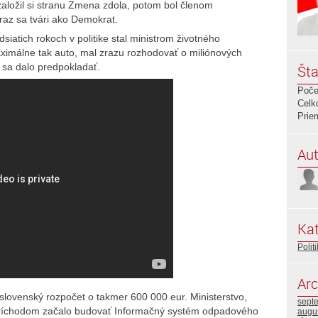
založil si stranu Zmena zdola, potom bol členom
az sa tvári ako Demokrat.
ridsiatich rokoch v politike stal ministrom životného
 maximálne tak auto, mal zrazu rozhodovať o miliónových
o sa dalo predpokladať.
Šta
Poče
Celk
Prie
Aut
Kat
Polit
Arc
l slovenský rozpočet o takmer 600 000 eur. Ministerstvo,
sept
ho príchodom začalo budovať Informačný systém odpadového
augu