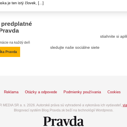
a je ten istý človek, [...]
 predplatné
Pravda
stiahnite si ap
ormácie na každý deň
sledujte naše sociálne siete
íka Pravda
Reklama
Otázky a odpovede
Podmienky používania
Cookies
 MEDIA SR a. s. 2026. Autorské práva sú vyhradené a vykonáva ich vydavateľ,
via
Blogovací systém Blog.Pravda.sk beží na technológií Wordpress.