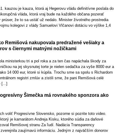
1. kauzou je kauza, ktorá aj Hegerovu vládu definitívne poslala do
otikorupčná vláda, ktorá vraj bude na každého občana pozerať
 prúser, že to sa ustáť už nedalo. Minister životného prostredia
vojmu kolegovi z vlády Samuelovi Vlčanovi dotáciu vo výške 1,4
ko Remišová nakupovala predražené vešiaky a
érov s čiernymi matnými nožičkami
a ministerkou tri a pol roka a za ten čas napáchala škody za
šničkou na jej skysnutej torte je nielen sedačka za vyše 8000 eur a
 ako 14 000 eur, ktoré si kúpila. Trochu sme sa spolu s Richardom
ntrálnom registri zmlúv a zistili sme, že pani Remišová celé
[...]
rogresívny Šimečka má rovnakého sponzora ako
ch voliť Progresívne Slovensko, pozorne si pozrite toto video.
 ktorý je kamarátom Andreja Kisku, ktorého súdia za daňové
ncoval Remišovej stranu Za ľudí. Nadácia Transparency
o zverejnila zaujímavú informáciu. Jedným z najväčším donorov