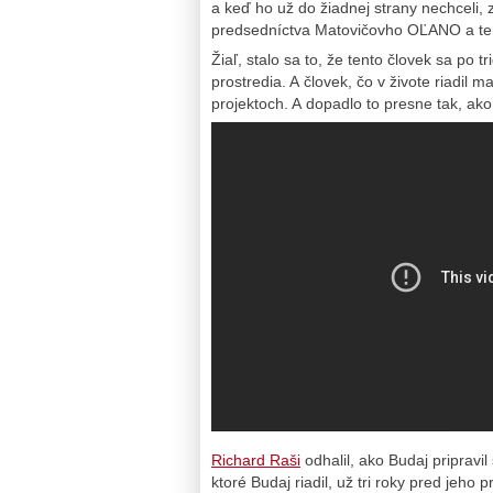
a keď ho už do žiadnej strany nechceli, 
predsedníctva Matovičovho OĽANO a ter
Žiaľ, stalo sa to, že tento človek sa po t
prostredia. A človek, čo v živote riadil
projektoch. A dopadlo to presne tak, ak
Richard Raši
odhalil, ako Budaj pripravi
ktoré Budaj riadil, už tri roky pred je