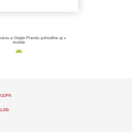
likáciu a čítajte Pravdu pohodlne aj v
mobile
GDPR
c info
.