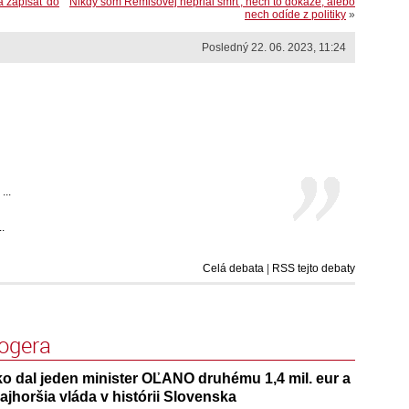
la zapísať do
Nikdy som Remišovej neprial smrť, nech to dokáže, alebo
nech odíde z politiky
»
Posledný 22. 06. 2023, 11:24
...
.
Celá debata
|
RSS tejto debaty
logera
o dal jeden minister OĽANO druhému 1,4 mil. eur a
jhoršia vláda v histórii Slovenska