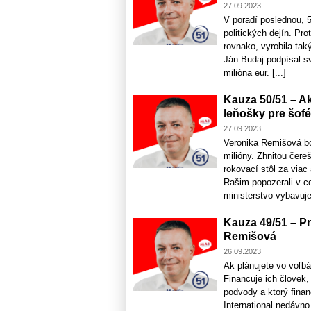
27.09.2023
V poradí poslednou, 5
politických dejín. Pr
rovnako, vyrobila taký
Ján Budaj podpísal s
milióna eur. [...]
Kauza 50/51 – A
leňošky pre šof
27.09.2023
Veronika Remišová bol
milióny. Zhnitou čere
rokovací stôl za viac
Rašim popozerali v ce
ministerstvo vybavuje 
Kauza 49/51 – P
Remišová
26.09.2023
Ak plánujete vo voľbá
Financuje ich človek,
podvody a ktorý fina
International nedávn