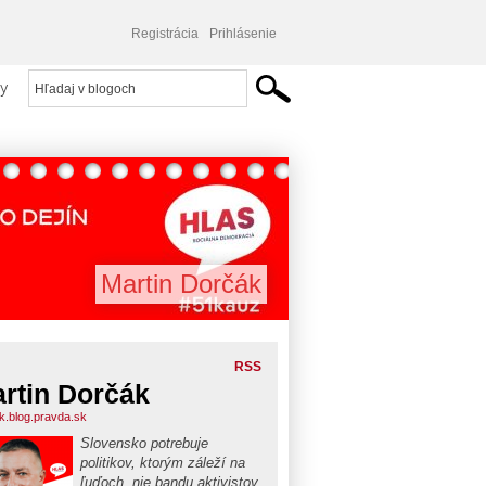
Registrácia
Prihlásenie
y
Martin Dorčák
RSS
rtin Dorčák
k.blog.pravda.sk
Slovensko potrebuje
politikov, ktorým záleží na
ľuďoch, nie bandu aktivistov.