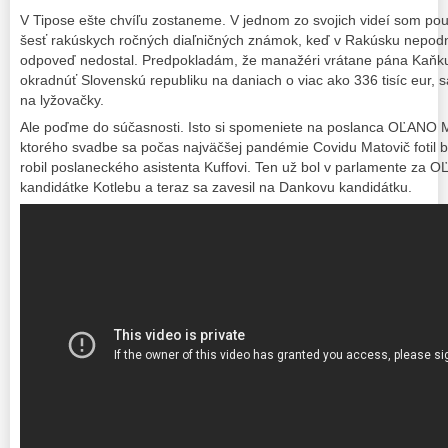
V Tipose ešte chvíľu zostaneme. V jednom zo svojich videí som pou
šesť rakúskych ročných diaľničných známok, keď v Rakúsku nepodn
odpoveď nedostal. Predpokladám, že manažéri vrátane pána Kaňku
okradnúť Slovenskú republiku na daniach o viac ako 336 tisíc eur, s
na lyžovačky.
Ale poďme do súčasnosti. Isto si spomeniete na poslanca OĽANO Mi
ktorého svadbe sa počas najväčšej pandémie Covidu Matovič fotil b
robil poslaneckého asistenta Kuffovi. Ten už bol v parlamente za O
kandidátke Kotlebu a teraz sa zavesil na Dankovu kandidátku.