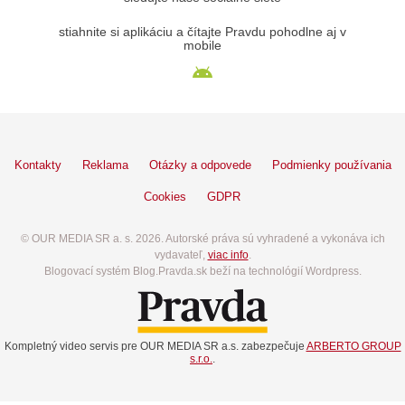
stiahnite si aplikáciu a čítajte Pravdu pohodlne aj v
mobile
Kontakty
Reklama
Otázky a odpovede
Podmienky používania
Cookies
GDPR
© OUR MEDIA SR a. s. 2026. Autorské práva sú vyhradené a vykonáva ich
vydavateľ,
viac info
.
Blogovací systém Blog.Pravda.sk beží na technológií Wordpress.
Kompletný video servis pre OUR MEDIA SR a.s. zabezpečuje
ARBERTO GROUP
s.r.o.
.