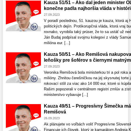
Kauza 51/51 – Ako dal jeden minister 
konečne padla najhoršia vláda v histór
27.09.2023
V poradí poslednou, 51. kauzou je kauza, ktorá aj 
politických dejín. Protikorupčná vláda, ktorá vraj
rovnako, vyrobila taký prúser, že to sa ustáť už ned
Ján Budaj podpísal svojmu kolegovi z vlády Samue
milióna eur. [...]
Kauza 50/51 – Ako Remišová nakupoval
leňošky pre šoférov s čiernymi matným
27.09.2023
Veronika Remišová bola ministerkou tri a pol roka
milióny. Zhnitou čerešničkou na jej skysnutej torte
rokovací stôl za viac ako 14 000 eur, ktoré si kúp
Rašim popozerali v centrálnom registri zmlúv a zis
ministerstvo vybavuje [...]
Kauza 49/51 – Progresívny Šimečka m
Remišová
26.09.2023
Ak plánujete vo voľbách voliť Progresívne Slovensko
Financuje ich človek, ktorý je kamarátom Andreja 