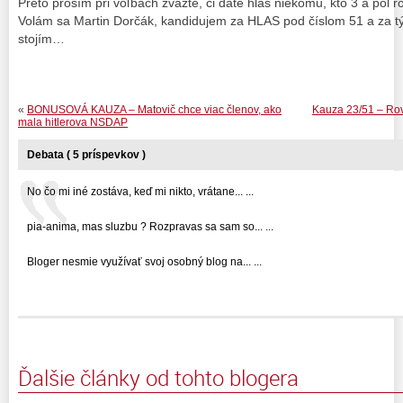
Preto prosím pri voľbách zvážte, či dáte hlas niekomu, kto 3 a pol r
Volám sa Martin Dorčák, kandidujem za HLAS pod číslom 51 a za t
stojím…
«
BONUSOVÁ KAUZA – Matovič chce viac členov, ako
Kauza 23/51 – Rov
mala hitlerova NSDAP
Debata ( 5 príspevkov )
No čo mi iné zostáva, keď mi nikto, vrátane... ...
pia-anima, mas sluzbu ? Rozpravas sa sam so... ...
Bloger nesmie využívať svoj osobný blog na... ...
Ďalšie články od tohto blogera