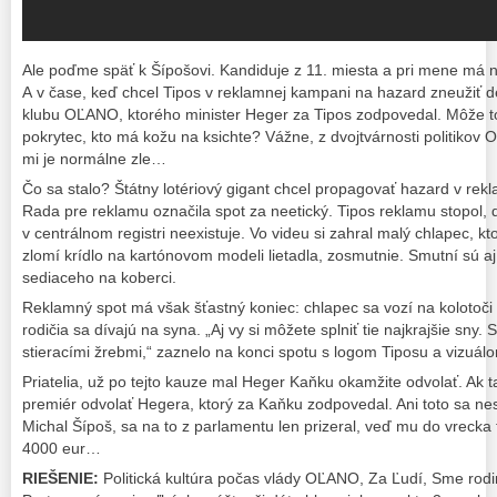
Ale poďme späť k Šípošovi. Kandiduje z 11. miesta a pri mene má n
A v čase, keď chcel Tipos v reklamnej kampani na hazard zneužiť d
klubu OĽANO, ktorého minister Heger za Tipos zodpovedal. Môže toto
pokrytec, kto má kožu na ksichte? Vážne, z dvojtvárnosti politikov
mi je normálne zle…
Čo sa stalo? Štátny lotériový gigant chcel propagovať hazard v re
Rada pre reklamu označila spot za neetický. Tipos reklamu stopol, det
v centrálnom registri neexistuje. Vo videu si zahral malý chlapec, k
zlomí krídlo na kartónovom modeli lietadla, zosmutnie. Smutní sú aj
sediaceho na koberci.
Reklamný spot má však šťastný koniec: chlapec sa vozí na kolotoči v
rodičia sa dívajú na syna. „Aj vy si môžete splniť tie najkrajšie sny.
stieracími žrebmi,“ zaznelo na konci spotu s logom Tiposu a vizuál
Priatelia, už po tejto kauze mal Heger Kaňku okamžite odvolať. Ak t
premiér odvolať Hegera, ktorý za Kaňku zodpovedal. Ani toto sa nes
Michal Šípoš, sa na to z parlamentu len prizeral, veď mu do vrecka 
4000 eur…
RIEŠENIE:
Politická kultúra počas vlády OĽANO, Za Ľudí, Sme rodi